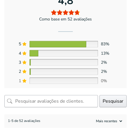
4,8
Como base em 52 avaliações
5
83%
4
13%
3
2%
2
2%
1
0%
Pesquisar
1-5 de 52 avaliações