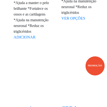
atual
99.90€.
*Ajuda na manutenção
*Ajuda a manter o pelo
é:
neuronal *Reduz os
brilhante *Fortalece os
triglicéridos
38.00€.
ossos e as cartilagens
VER OPÇÕES
*Ajuda na manutenção
neuronal *Reduz os
triglicéridos
ADICIONAR
PROMOÇÃO!