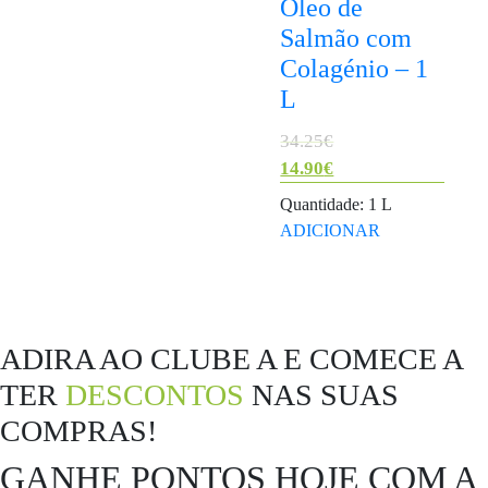
Óleo de
Salmão com
Colagénio – 1
L
O
34.25
€
preço
14.90
€
O
original
Quantidade: 1 L
preço
era:
ADICIONAR
atual
34.25€.
é:
14.90€.
ADIRA AO CLUBE A E COMECE A
TER
DESCONTOS
NAS SUAS
COMPRAS!
GANHE PONTOS HOJE COM A