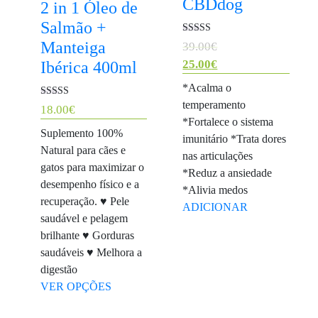
CBDdog
2 in 1 Óleo de
Salmão +
Avaliação
Manteiga
O
39.00
€
5.00
de 5
preço
25.00
€
Ibérica 400ml
O
original
*Acalma o
preço
era:
temperamento
Avaliação
18.00
€
5.00
atual
39.00€.
*Fortalece o sistema
de 5
Suplemento 100%
é:
imunitário *Trata dores
Natural para cães e
25.00€.
nas articulações
gatos para maximizar o
*Reduz a ansiedade
desempenho físico e a
*Alivia medos
recuperação. ♥ Pele
ADICIONAR
saudável e pelagem
brilhante ♥ Gorduras
saudáveis ♥ Melhora a
digestão
VER OPÇÕES