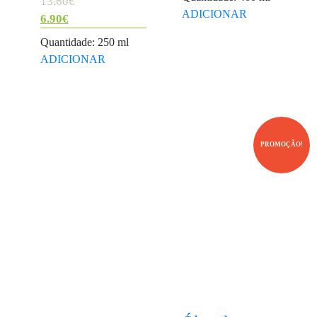
O
13.60
€
ADICIONAR
preço
6.90
€
O
original
Quantidade: 250 ml
preço
era:
ADICIONAR
atual
13.60€.
é:
6.90€.
PROMOÇÃO!