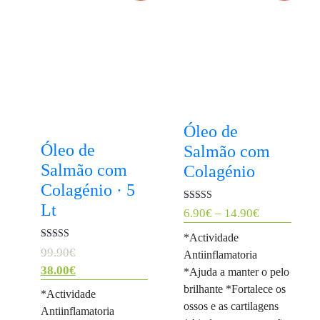
Óleo de
Óleo de
Salmão com
Salmão com
Colagénio
Colagénio · 5
Lt
Avaliação
Price
6.90
€
–
14.90
€
4.90
de 5
range:
*Actividade
6.90€
Avaliação
O
99.90
€
Antiinflamatoria
4.50
through
de 5
preço
38.00
€
*Ajuda a manter o pelo
14.90€
O
original
brilhante *Fortalece os
*Actividade
preço
era:
ossos e as cartilagens
Antiinflamatoria